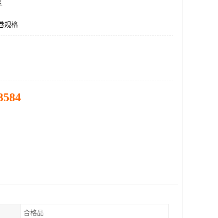
区
钢卷规格
3584
合格品