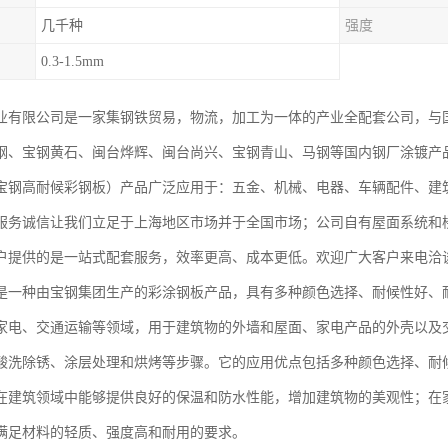
几千种
强度
0.3-1.5mm
业有限公司是一家集钢铁贸易，物流，加工为一体的产业全配套公司，与
钢、宝钢黄石、闽台烨辉、闽台尚兴、宝钢青山、马钢等国内钢厂涂镀产
宝钢高耐候彩钢板）产品广泛应用于：五金、机械、电器、车辆配件、建
服务诚信让我们立足于上海地区市场并于全国市场；公司自有屋面系统和
户提供的是一站式配套服务，效率更高、成本更低。欢迎广大客户来电洽
是一种由宝钢集团生产的彩涂钢板产品，具有多种颜色选择、耐候性好、
家电、交通运输等领域，用于建筑物的外墙和屋面、家电产品的外壳以及
酸洗除锈、涂层处理和烘烤等步骤。它的应用优点包括多种颜色选择、耐
在建筑领域中能够提供良好的保温和防水性能，增加建筑物的美观性；在
满足材料的轻质、强度高和耐用的要求。