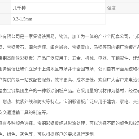
几千种
强度
0.3-1.5mm
业有限公司是一家集钢铁贸易，物流，加工为一体的产业全配套公司，与
钢、宝钢黄石、闽台烨辉、闽台尚兴、宝钢青山、马钢等国内钢厂涂镀产
宝钢高耐候彩钢板）产品广泛应用于：五金、机械、电器、车辆配件、建
服务诚信让我们立足于上海地区市场并于全国市场；公司自有屋面系统和
户提供的是一站式配套服务，效率更高、成本更低。欢迎广大客户来电洽
是由宝钢集团生产的一种彩涂钢板产品。它采用量的钢材作为基材，经过
、耐热、抗紫外线和防火等特点。宝钢彩钢板广泛应用于建筑、家电、交
及交通运输工具的制造等。
具有多种颜色选择。宝钢彩钢板经过彩涂处理，可以选择不同的颜色和纹
色、绿色、灰色等，可以根据客户的要求进行定制。