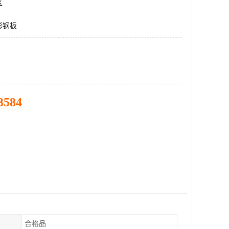
区
彩钢板
3584
合格品