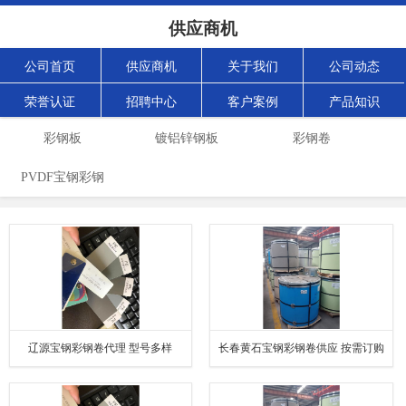
供应商机
公司首页
供应商机
关于我们
公司动态
荣誉认证
招聘中心
客户案例
产品知识
彩钢板
镀铝锌钢板
彩钢卷
PVDF宝钢彩钢
卷
辽源宝钢彩钢卷代理 型号多样
长春黄石宝钢彩钢卷供应 按需订购