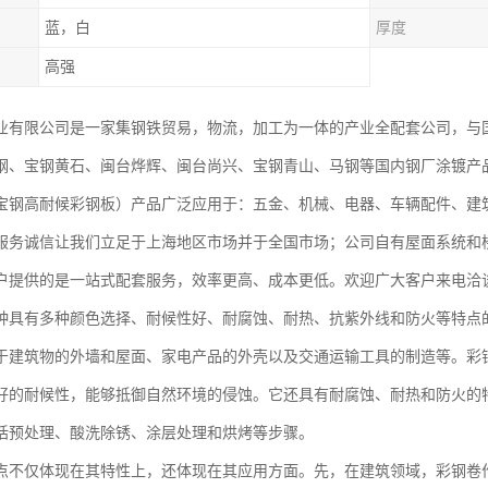
蓝，白
厚度
高强
业有限公司是一家集钢铁贸易，物流，加工为一体的产业全配套公司，与
钢、宝钢黄石、闽台烨辉、闽台尚兴、宝钢青山、马钢等国内钢厂涂镀产
宝钢高耐候彩钢板）产品广泛应用于：五金、机械、电器、车辆配件、建
服务诚信让我们立足于上海地区市场并于全国市场；公司自有屋面系统和
户提供的是一站式配套服务，效率更高、成本更低。欢迎广大客户来电洽
种具有多种颜色选择、耐候性好、耐腐蚀、耐热、抗紫外线和防火等特点
于建筑物的外墙和屋面、家电产品的外壳以及交通运输工具的制造等。彩
好的耐候性，能够抵御自然环境的侵蚀。它还具有耐腐蚀、耐热和防火的
括预处理、酸洗除锈、涂层处理和烘烤等步骤。
点不仅体现在其特性上，还体现在其应用方面。先，在建筑领域，彩钢卷