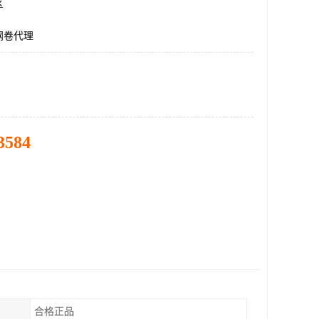
区
钢卷代理
3584
合格正品