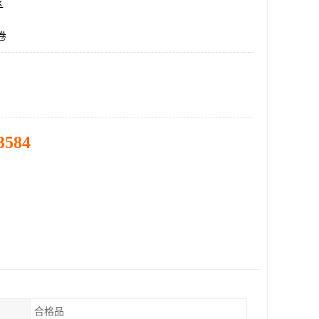
区
卷
3584
合格品