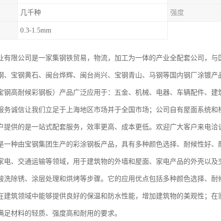
几千种
强度
0.3-1.5mm
业有限公司是一家集钢铁贸易，物流，加工为一体的产业全配套公司，与
钢、宝钢黄石、闽台烨辉、闽台尚兴、宝钢青山、马钢等国内钢厂涂镀产
宝钢高耐候彩钢板）产品广泛应用于：五金、机械、电器、车辆配件、建
服务诚信让我们立足于上海地区市场并于全国市场；公司自有屋面系统和
户提供的是一站式配套服务，效率更高、成本更低。欢迎广大客户来电洽
是一种由宝钢集团生产的彩涂钢板产品，具有多种颜色选择、耐候性好、
家电、交通运输等领域，用于建筑物的外墙和屋面、家电产品的外壳以及
酸洗除锈、涂层处理和烘烤等步骤。它的应用优点包括多种颜色选择、耐
在建筑领域中能够提供良好的保温和防水性能，增加建筑物的美观性；在
满足材料的轻质、强度高和耐用的要求。