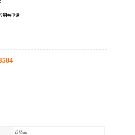
区
5彩钢卷电话
3584
合格品