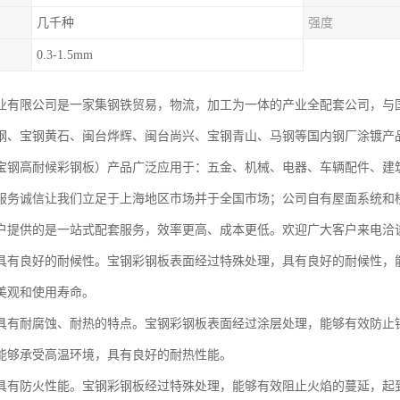
几千种
强度
0.3-1.5mm
业有限公司是一家集钢铁贸易，物流，加工为一体的产业全配套公司，与
钢、宝钢黄石、闽台烨辉、闽台尚兴、宝钢青山、马钢等国内钢厂涂镀产
宝钢高耐候彩钢板）产品广泛应用于：五金、机械、电器、车辆配件、建
服务诚信让我们立足于上海地区市场并于全国市场；公司自有屋面系统和
户提供的是一站式配套服务，效率更高、成本更低。欢迎广大客户来电洽
具有良好的耐候性。宝钢彩钢板表面经过特殊处理，具有良好的耐候性，
美观和使用寿命。
具有耐腐蚀、耐热的特点。宝钢彩钢板表面经过涂层处理，能够有效防止
能够承受高温环境，具有良好的耐热性能。
具有防火性能。宝钢彩钢板经过特殊处理，能够有效阻止火焰的蔓延，起