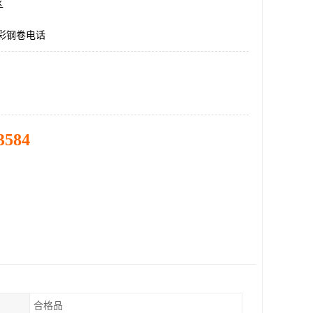
区
5彩钢卷电话
3584
合格品