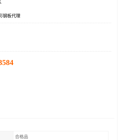
区
5彩钢板代理
3584
合格品