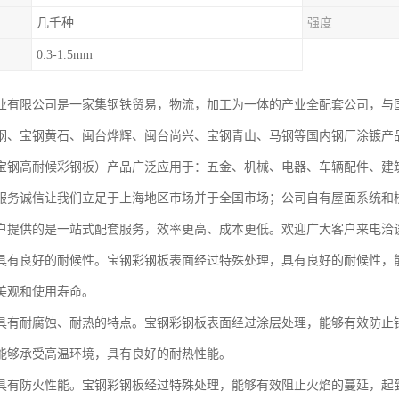
几千种
强度
0.3-1.5mm
业有限公司是一家集钢铁贸易，物流，加工为一体的产业全配套公司，与
钢、宝钢黄石、闽台烨辉、闽台尚兴、宝钢青山、马钢等国内钢厂涂镀产
宝钢高耐候彩钢板）产品广泛应用于：五金、机械、电器、车辆配件、建
服务诚信让我们立足于上海地区市场并于全国市场；公司自有屋面系统和
户提供的是一站式配套服务，效率更高、成本更低。欢迎广大客户来电洽
具有良好的耐候性。宝钢彩钢板表面经过特殊处理，具有良好的耐候性，
美观和使用寿命。
具有耐腐蚀、耐热的特点。宝钢彩钢板表面经过涂层处理，能够有效防止
能够承受高温环境，具有良好的耐热性能。
具有防火性能。宝钢彩钢板经过特殊处理，能够有效阻止火焰的蔓延，起