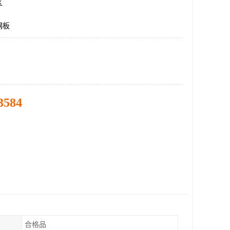
区
钢板
3584
合格品