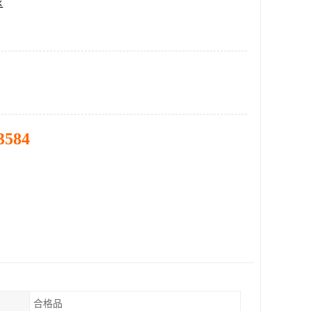
区
3584
合格品