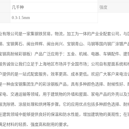
几千种
强度
0.3-1.5mm
业有限公司是一家集钢铁贸易，物流，加工为一体的产业全配套公司，与
钢、宝钢黄石、闽台烨辉、闽台尚兴、宝钢青山、马钢等国内钢厂涂镀产
宝钢高耐候彩钢板）产品广泛应用于：五金、机械、电器、车辆配件、建
服务诚信让我们立足于上海地区市场并于全国市场；公司自有屋面系统和
户提供的是一站式配套服务，效率更高、成本更低。欢迎广大客户来电洽
是一种由宝钢集团生产的彩涂钢板产品，具有多种颜色选择、耐候性好、
家电、交通运输等领域，用于建筑物的外墙和屋面、家电产品的外壳以及
酸洗除锈、涂层处理和烘烤等步骤。它的应用优点包括多种颜色选择、耐
在建筑领域中能够提供良好的保温和防水性能，增加建筑物的美观性；在
满足材料的轻质、强度高和耐用的要求。