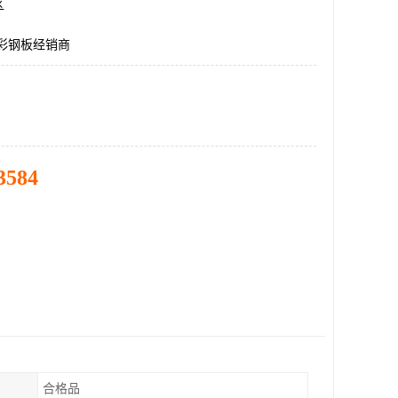
区
5彩钢板经销商
3584
合格品