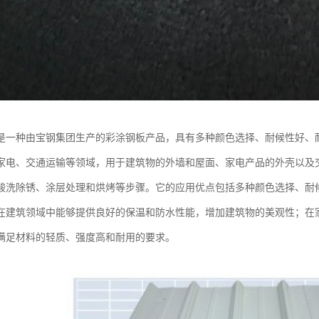
是一种由宝钢集团生产的彩涂钢板产品，具有多种颜色选择、耐候性好、
家电、交通运输等领域，用于建筑物的外墙和屋面、家电产品的外壳以及
酸洗除锈、涂层处理和烘烤等步骤。它的应用优点包括多种颜色选择、耐
在建筑领域中能够提供良好的保温和防水性能，增加建筑物的美观性；在
满足材料的轻质、强度高和耐用的要求。