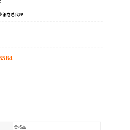
区
5彩钢卷总代理
3584
合格品