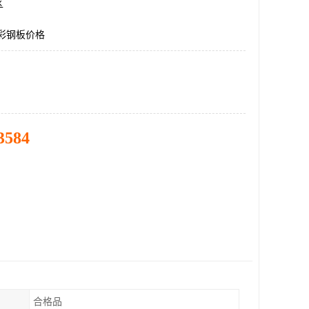
区
5彩钢板价格
3584
合格品