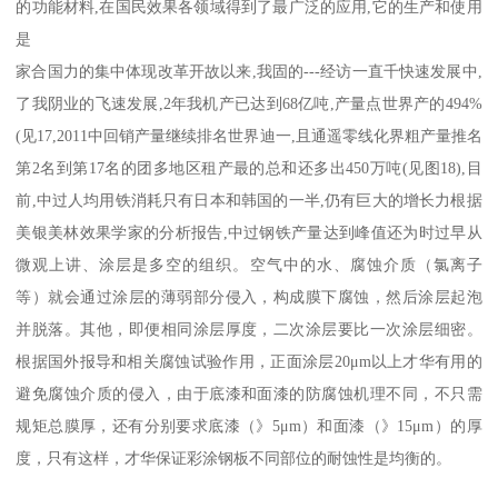
的功能材料,在国民效果各领域得到了最广泛的应用,它的生产和使用
是
家合国力的集中体现改革开故以来,我固的---经访一直千快速发展中,
了我阴业的飞速发展,2年我机产已达到68亿吨,产量点世界产的494%
(见17,2011中回销产量继续排名世界迪一,且通遥零线化界粗产量推名
第2名到第17名的团多地区租产最的总和还多出450万吨(见图18),目
前,中过人均用铁消耗只有日本和韩国的一半,仍有巨大的增长力根据
美银美林效果学家的分析报告,中过钢铁产量达到峰值还为时过早
从
微观上讲、涂层是多空的组织。空气中的水、腐蚀介质（氯离子
等）就会通过涂层的薄弱部分侵入，构成膜下腐蚀，然后涂层起泡
并脱落。其他，即便相同涂层厚度，二次涂层要比一次涂层细密。
根据国外报导和相关腐蚀试验作用，正面涂层20μm以上才华有用的
避免腐蚀介质的侵入，由于底漆和面漆的防腐蚀机理不同，不只需
规矩总膜厚，还有分别要求底漆（》5μm）和面漆（》15μm）的厚
度，只有这样，才华保证彩涂钢板不同部位的耐蚀性是均衡的。