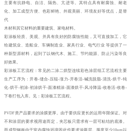
主要有抗静电、自洁、隔热、亢进等。其特点具有耐腐蚀、耐老
化、加工成型方便、色彩鲜艳、外观美丽、环境友好等优点，是替
代
木材和其它材料的重要建筑、家电材料。
彩涂板轻质、美观、并具有良好的防腐蚀性能，又可直接加工，它
给建筑业、造船业、车辆制造业、家具行业、电气行业 等提供了一
种新型原材料，起到了以钢代木、施工、节约能源、防止污染等良
好效果。
彩涂板工艺流程：常见的二涂二烘型连续彩色涂层组工艺流程主要
生产工序为：开卷-缝合-压辊-涨力-开卷活-碱洗脱脂-清洗-烘干-钝
化-烘干-初涂-初涂烘干-面漆精涂-面漆烘干-风冷降温-收卷活-收卷-
下卷打包入库。见：彩涂板工艺流程。
PVDF类产品要求的涂膜更厚。由于要供应更长的运用年限保证。对
不和涂层的要求视用途而定，夹芯板只需求有一层可粘结的底漆。
而成型钢板由于室内腐蚀环境因此也要求涂两层。厚度至少10μm以