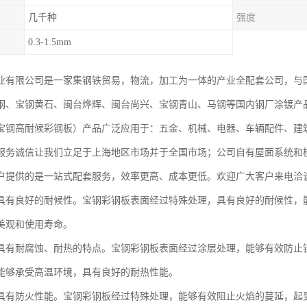
几千种
强度
0.3-1.5mm
业有限公司是一家集钢铁贸易，物流，加工为一体的产业全配套公司，与
钢、宝钢黄石、闽台烨辉、闽台尚兴、宝钢青山、马钢等国内钢厂涂镀产
宝钢高耐候彩钢板）产品广泛应用于：五金、机械、电器、车辆配件、建
服务诚信让我们立足于上海地区市场并于全国市场；公司自有屋面系统和
户提供的是一站式配套服务，效率更高、成本更低。欢迎广大客户来电洽
具有良好的耐候性。宝钢彩钢板表面经过特殊处理，具有良好的耐候性，
美观和使用寿命。
具有耐腐蚀、耐热的特点。宝钢彩钢板表面经过涂层处理，能够有效防止
能够承受高温环境，具有良好的耐热性能。
具有防火性能。宝钢彩钢板经过特殊处理，能够有效阻止火焰的蔓延，起