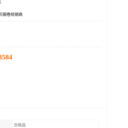
区
5彩钢卷经销商
3584
合格品