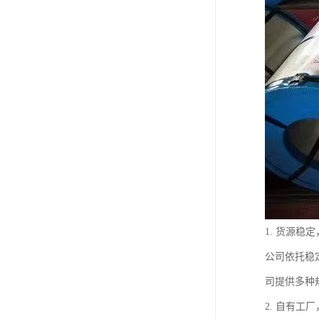
1. 货源稳
公司依托稳
司提供多种
2. 自有工