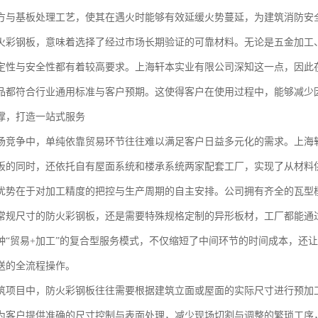
方与基板处理工艺，使其在遇火时能够有效延缓火势蔓延，为建筑消防安
火彩钢板，意味着选择了经过市场长期验证的可靠材料。无论是五金加工
定性与安全性都有着较高要求。上海轩本实业有限公司深知这一点，因此
品都符合行业通用标准与客户预期。这使得客户在使用过程中，能够减少
撑，打造一站式服务
场竞争中，单纯依靠贸易环节往往难以满足客户日益多元化的需求。上海
板的同时，还依托自有屋面系统和楼承系统两家配套工厂，实现了从材料
优势在于对加工精度的把控与生产周期的自主安排。公司拥有齐全的瓦型
常规尺寸的防火彩钢板，还是需要特殊规格定制的异形板材，工厂都能通
种“贸易+加工”的复合型服务模式，不仅缩短了中间环节的时间成本，还
送的全流程操作。
筑项目中，防火彩钢板往往需要根据建筑立面或屋面的实际尺寸进行预加
为客户提供准确的尺寸控制与表面处理，减少现场切割与调整的繁琐工序