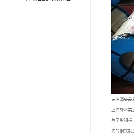
专注源头品
上海轩本实
盖了彩钢板
先的钢铁制