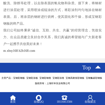
酸洗、除锈等处理，以去除表面的氧化物和杂质。接下来，将钢材
进行涂层处理，采用喷涂或辊涂的方式，将彩涂剂均匀地涂在钢材
表面。后，将涂层的钢材进行烘烤，使其固化和干燥，形成宝钢彩
钢板的终产品。
我们公司始终秉承“诚信、互助、共生、共赢”的经营理念，凭借实
力、出众品质建立良好合作关系，我们真诚的希望能与广大新老客
户一起携手共创美好未来！
m.xbsy168.b2b168.com
Top
主营产品：宝钢彩钢板 宝钢彩涂板 宝钢彩钢卷 宝钢彩涂卷 宝钢高耐候彩钢板 宝钢氟碳彩钢板
版权所有：上海轩本实业有限公司
首页
在线QQ
18116413584
在线留言