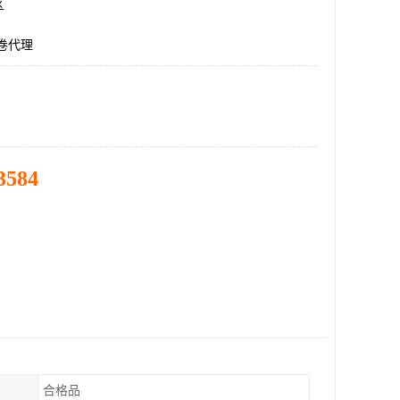
区
钢卷代理
3584
合格品