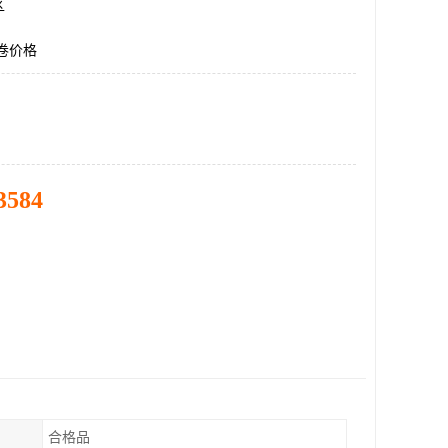
区
钢卷价格
3584
合格品