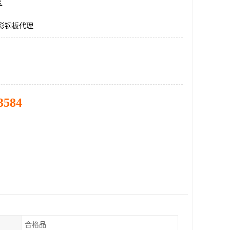
区
5彩钢板代理
3584
合格品