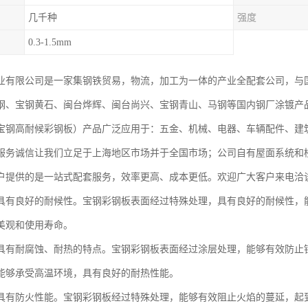
几千种
强度
0.3-1.5mm
业有限公司是一家集钢铁贸易，物流，加工为一体的产业全配套公司，与
钢、宝钢黄石、闽台烨辉、闽台尚兴、宝钢青山、马钢等国内钢厂涂镀产
宝钢高耐候彩钢板）产品广泛应用于：五金、机械、电器、车辆配件、建
服务诚信让我们立足于上海地区市场并于全国市场；公司自有屋面系统和
户提供的是一站式配套服务，效率更高、成本更低。欢迎广大客户来电洽
具有良好的耐候性。宝钢彩钢板表面经过特殊处理，具有良好的耐候性，
美观和使用寿命。
具有耐腐蚀、耐热的特点。宝钢彩钢板表面经过涂层处理，能够有效防止
能够承受高温环境，具有良好的耐热性能。
具有防火性能。宝钢彩钢板经过特殊处理，能够有效阻止火焰的蔓延，起