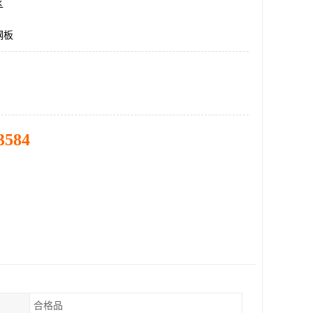
区
钢板
3584
合格品