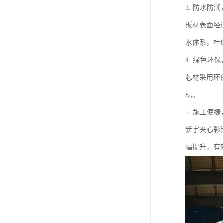
3. 防水防
板材表面经
水体系，杜
4. 绿色环
芯材采用环
标。
5. 施工便
新宇夹心彩
幅提升，有