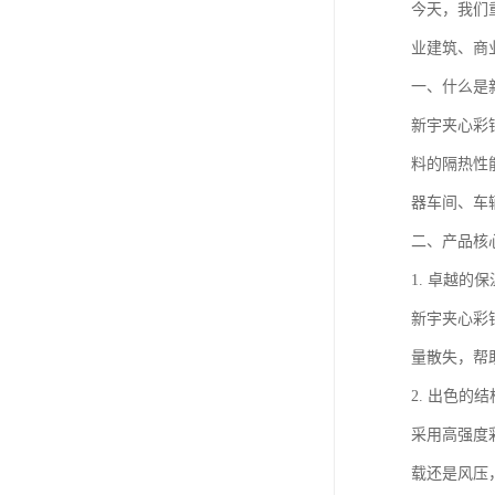
今天，我们
业建筑、商
一、什么是
新宇夹心彩
料的隔热性
器车间、车
二、产品核
1. 卓越的
新宇夹心彩
量散失，帮
2. 出色的
采用高强度
载还是风压