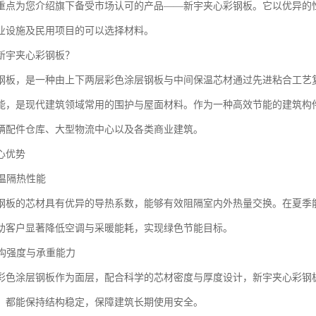
重点为您介绍旗下备受市场认可的产品——新宇夹心彩钢板。它以优异的
业设施及民用项目的可以选择材料。
新宇夹心彩钢板？
钢板，是一种由上下两层彩色涂层钢板与中间保温芯材通过先进粘合工艺
能，是现代建筑领域常用的围护与屋面材料。作为一种高效节能的建筑构
辆配件仓库、大型物流中心以及各类商业建筑。
心优势
保温隔热性能
钢板的芯材具有优异的导热系数，能够有效阻隔室内外热量交换。在夏季
助客户显著降低空调与采暖能耗，实现绿色节能目标。
结构强度与承重能力
彩色涂层钢板作为面层，配合科学的芯材密度与厚度设计，新宇夹心彩钢
，都能保持结构稳定，保障建筑长期使用安全。