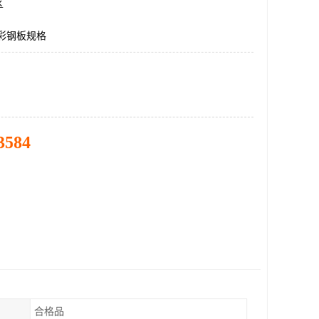
区
5彩钢板规格
3584
合格品