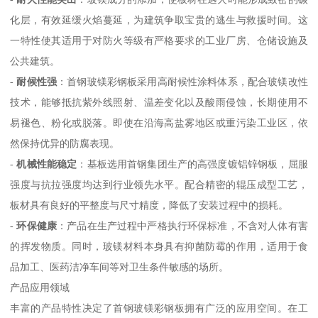
化层，有效延缓火焰蔓延，为建筑争取宝贵的逃生与救援时间。这
一特性使其适用于对防火等级有严格要求的工业厂房、仓储设施及
公共建筑。
-
耐候性强
：首钢玻镁彩钢板采用高耐候性涂料体系，配合玻镁改性
技术，能够抵抗紫外线照射、温差变化以及酸雨侵蚀，长期使用不
易褪色、粉化或脱落。即使在沿海高盐雾地区或重污染工业区，依
然保持优异的防腐表现。
-
机械性能稳定
：基板选用首钢集团生产的高强度镀铝锌钢板，屈服
强度与抗拉强度均达到行业领先水平。配合精密的辊压成型工艺，
板材具有良好的平整度与尺寸精度，降低了安装过程中的损耗。
-
环保健康
：产品在生产过程中严格执行环保标准，不含对人体有害
的挥发物质。同时，玻镁材料本身具有抑菌防霉的作用，适用于食
品加工、医药洁净车间等对卫生条件敏感的场所。
产品应用领域
丰富的产品特性决定了首钢玻镁彩钢板拥有广泛的应用空间。在工