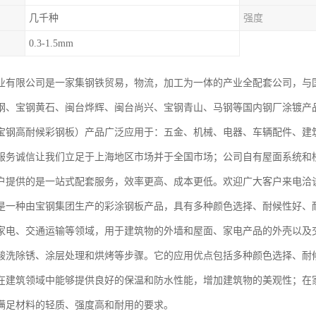
几千种
强度
0.3-1.5mm
业有限公司是一家集钢铁贸易，物流，加工为一体的产业全配套公司，与
钢、宝钢黄石、闽台烨辉、闽台尚兴、宝钢青山、马钢等国内钢厂涂镀产
宝钢高耐候彩钢板）产品广泛应用于：五金、机械、电器、车辆配件、建
服务诚信让我们立足于上海地区市场并于全国市场；公司自有屋面系统和
户提供的是一站式配套服务，效率更高、成本更低。欢迎广大客户来电洽
是一种由宝钢集团生产的彩涂钢板产品，具有多种颜色选择、耐候性好、
家电、交通运输等领域，用于建筑物的外墙和屋面、家电产品的外壳以及
酸洗除锈、涂层处理和烘烤等步骤。它的应用优点包括多种颜色选择、耐
在建筑领域中能够提供良好的保温和防水性能，增加建筑物的美观性；在
满足材料的轻质、强度高和耐用的要求。