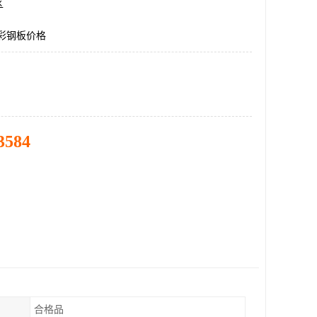
区
5彩钢板价格
3584
合格品