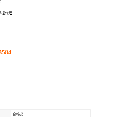
区
钢板代理
3584
合格品