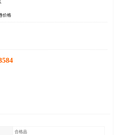
区
钢卷价格
3584
合格品