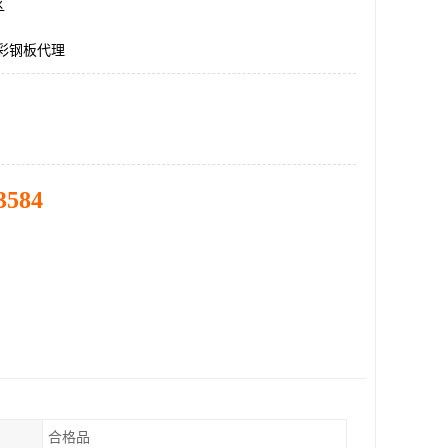
区
5彩钢板代理
3584
合格品