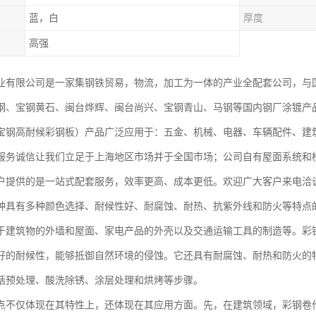
蓝，白
厚度
高强
业有限公司是一家集钢铁贸易，物流，加工为一体的产业全配套公司，与
钢、宝钢黄石、闽台烨辉、闽台尚兴、宝钢青山、马钢等国内钢厂涂镀产
宝钢高耐候彩钢板）产品广泛应用于：五金、机械、电器、车辆配件、建
服务诚信让我们立足于上海地区市场并于全国市场；公司自有屋面系统和
户提供的是一站式配套服务，效率更高、成本更低。欢迎广大客户来电洽
种具有多种颜色选择、耐候性好、耐腐蚀、耐热、抗紫外线和防火等特点
于建筑物的外墙和屋面、家电产品的外壳以及交通运输工具的制造等。彩
好的耐候性，能够抵御自然环境的侵蚀。它还具有耐腐蚀、耐热和防火的
括预处理、酸洗除锈、涂层处理和烘烤等步骤。
点不仅体现在其特性上，还体现在其应用方面。先，在建筑领域，彩钢卷