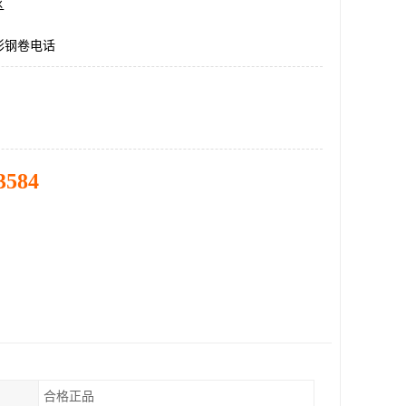
区
彩钢卷电话
3584
合格正品