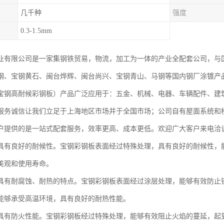
几千种
强度
0.3-1.5mm
业有限公司是一家集钢铁贸易，物流，加工为一体的产业全配套公司，与
钢、宝钢黄石、闽台烨辉、闽台尚兴、宝钢青山、马钢等国内钢厂涂镀产
宝钢高耐候彩钢板）产品广泛应用于：五金、机械、电器、车辆配件、建
服务诚信让我们立足于上海地区市场并于全国市场；公司自有屋面系统和
户提供的是一站式配套服务，效率更高、成本更低。欢迎广大客户来电洽
具有良好的耐候性。宝钢彩钢板表面经过特殊处理，具有良好的耐候性，
美观和使用寿命。
具有耐腐蚀、耐热的特点。宝钢彩钢板表面经过涂层处理，能够有效防止
能够承受高温环境，具有良好的耐热性能。
具有防火性能。宝钢彩钢板经过特殊处理，能够有效阻止火焰的蔓延，起