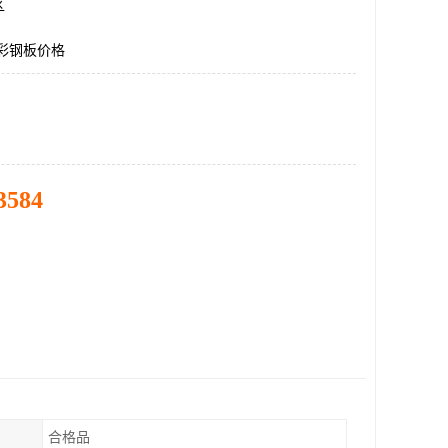
区
5彩钢板价格
3584
合格品