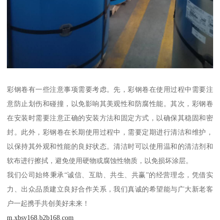
彩钢卷有一些注意事项需要考虑。先，彩钢卷在使用过程中需要注
意防止划伤和碰撞，以免影响其美观性和防腐性能。其次，彩钢卷
在安装时需要注意正确的安装方法和固定方式，以确保其稳固和密
封。此外，彩钢卷在长期使用过程中，需要定期进行清洁和维护，
以保持其外观和性能的良好状态。清洁时可以使用温和的清洁剂和
软布进行擦拭，避免使用硬物或腐蚀性物质，以免损坏涂层。
我们公司始终秉承“诚信、互助、共生、共赢”的经营理念，凭借实
力、出众品质建立良好合作关系，我们真诚的希望能与广大新老客
户一起携手共创美好未来！
m.xbsy168.b2b168.com