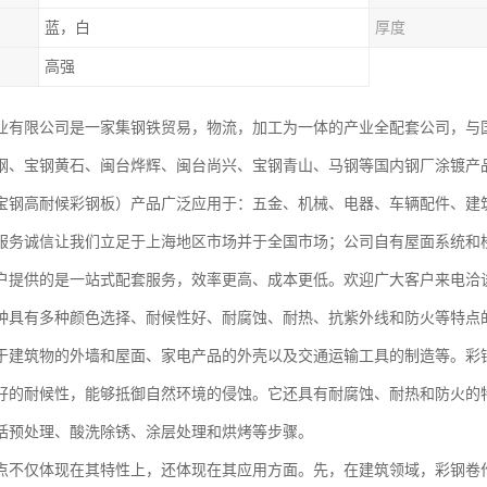
蓝，白
厚度
高强
业有限公司是一家集钢铁贸易，物流，加工为一体的产业全配套公司，与
钢、宝钢黄石、闽台烨辉、闽台尚兴、宝钢青山、马钢等国内钢厂涂镀产
宝钢高耐候彩钢板）产品广泛应用于：五金、机械、电器、车辆配件、建
服务诚信让我们立足于上海地区市场并于全国市场；公司自有屋面系统和
户提供的是一站式配套服务，效率更高、成本更低。欢迎广大客户来电洽
种具有多种颜色选择、耐候性好、耐腐蚀、耐热、抗紫外线和防火等特点
于建筑物的外墙和屋面、家电产品的外壳以及交通运输工具的制造等。彩
好的耐候性，能够抵御自然环境的侵蚀。它还具有耐腐蚀、耐热和防火的
括预处理、酸洗除锈、涂层处理和烘烤等步骤。
点不仅体现在其特性上，还体现在其应用方面。先，在建筑领域，彩钢卷