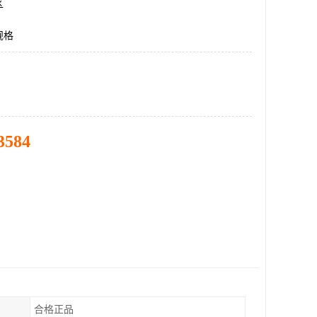
区
规格
3584
合格正品