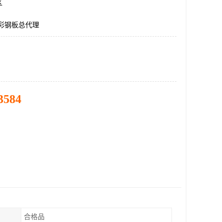
区
5彩钢板总代理
3584
合格品