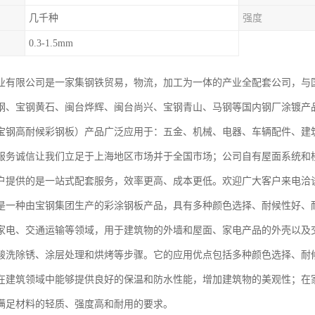
几千种
强度
0.3-1.5mm
业有限公司是一家集钢铁贸易，物流，加工为一体的产业全配套公司，与
钢、宝钢黄石、闽台烨辉、闽台尚兴、宝钢青山、马钢等国内钢厂涂镀产
宝钢高耐候彩钢板）产品广泛应用于：五金、机械、电器、车辆配件、建
服务诚信让我们立足于上海地区市场并于全国市场；公司自有屋面系统和
户提供的是一站式配套服务，效率更高、成本更低。欢迎广大客户来电洽
是一种由宝钢集团生产的彩涂钢板产品，具有多种颜色选择、耐候性好、
家电、交通运输等领域，用于建筑物的外墙和屋面、家电产品的外壳以及
酸洗除锈、涂层处理和烘烤等步骤。它的应用优点包括多种颜色选择、耐
在建筑领域中能够提供良好的保温和防水性能，增加建筑物的美观性；在
满足材料的轻质、强度高和耐用的要求。