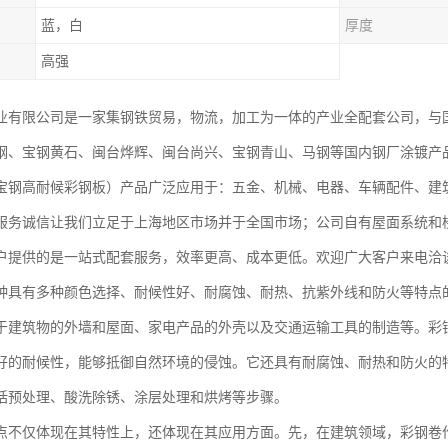
蓝，白
厚度
高强
业有限公司是一家集钢铁贸易，物流，加工为一体的产业全配套公司，与
钢、宝钢黄石、闽台烨辉、闽台尚兴、宝钢青山、马钢等国内钢厂涂镀产
宝钢高耐候彩钢板）产品广泛应用于：五金、机械、电器、车辆配件、建
服务诚信让我们立足于上海地区市场并于全国市场；公司自有屋面系统和
户提供的是一站式配套服务，效率更高、成本更低。欢迎广大客户来电洽
种具有多种颜色选择、耐候性好、耐腐蚀、耐热、抗紫外线和防火等特点
于建筑物的外墙和屋面、家电产品的外壳以及交通运输工具的制造等。彩
好的耐候性，能够抵御自然环境的侵蚀。它还具有耐腐蚀、耐热和防火的
括预处理、酸洗除锈、涂层处理和烘烤等步骤。
点不仅体现在其特性上，还体现在其应用方面。先，在建筑领域，彩钢卷