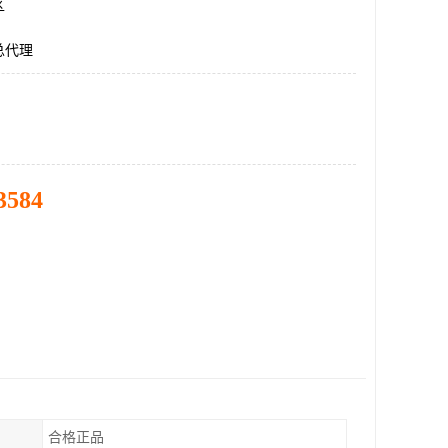
区
总代理
3584
合格正品