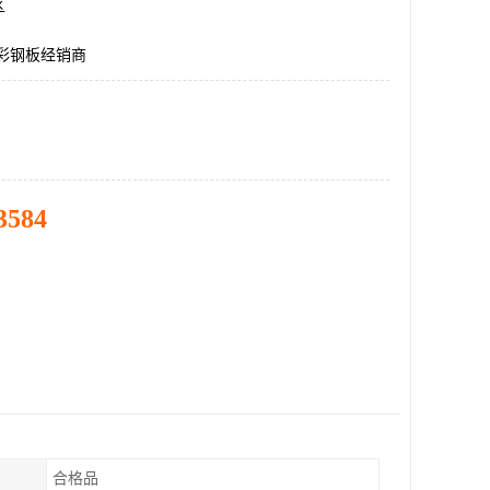
区
5彩钢板经销商
3584
合格品