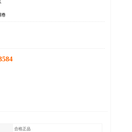
区
钢卷
3584
合格正品