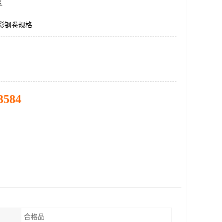
区
5彩钢卷规格
3584
合格品