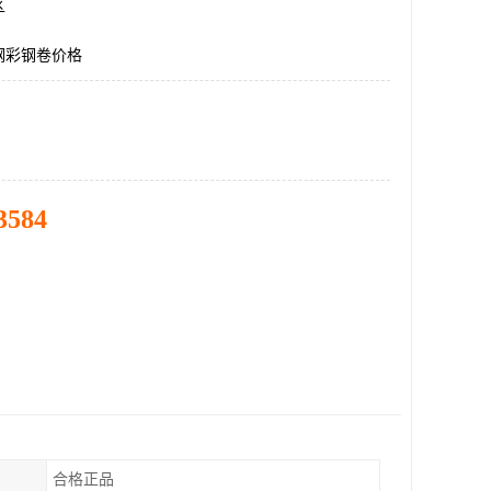
区
钢彩钢卷价格
3584
合格正品