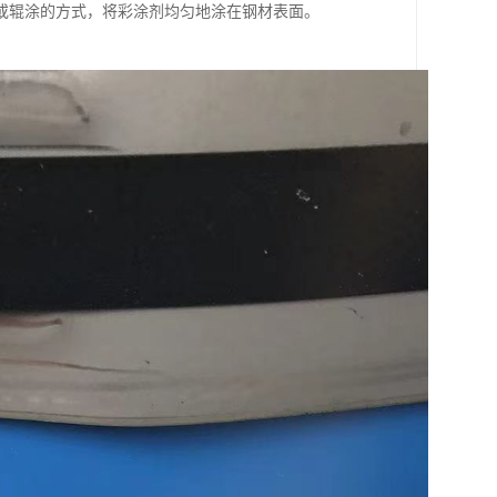
或辊涂的方式，将彩涂剂均匀地涂在钢材表面。