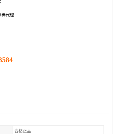
区
钢卷代理
3584
合格正品