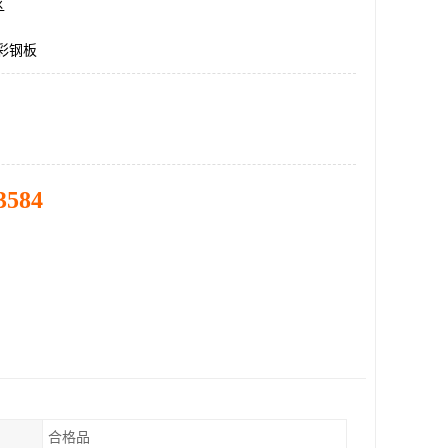
区
5彩钢板
3584
合格品