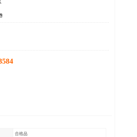
区
卷
3584
合格品