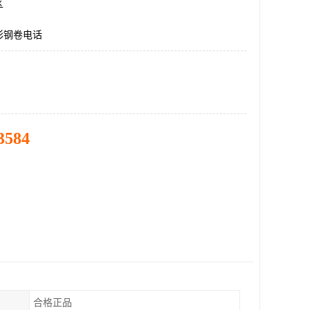
区
彩钢卷电话
3584
合格正品