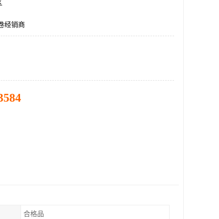
区
钢卷经销商
3584
合格品