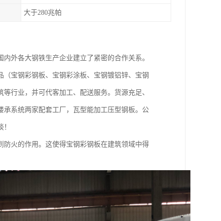
大于280兆帕
国内外各大钢铁生产企业建立了紧密的合作关系。
品（宝钢彩钢板、宝钢彩涂板、宝钢镀铝锌、宝钢
筑等行业，并可代客加工、配送服务。货源充足、
楼承系统两家配套工厂，瓦型能加工压型钢板。公
谈！
到防火的作用。这使得宝钢彩钢板在建筑领域中得