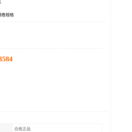
区
钢卷规格
3584
合格正品