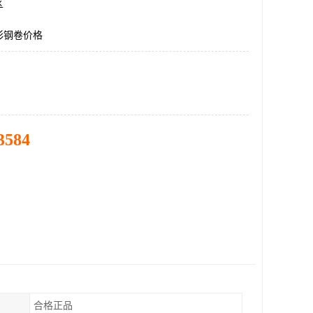
区
彩钢卷价格
3584
合格正品