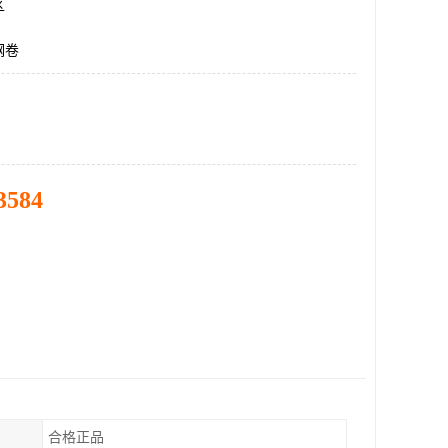
区
钢卷
3584
合格正品