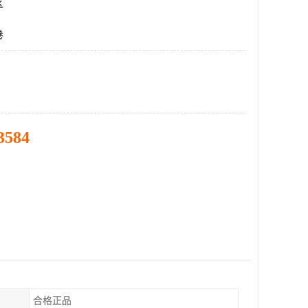
区
卷
3584
合格正品