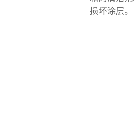
宝钢彩钢板
色选择、耐
广泛应用于
屋面、家电
的生产工艺
的应用优点
外线和防火
温和防水性
品的外观质
和耐用的要