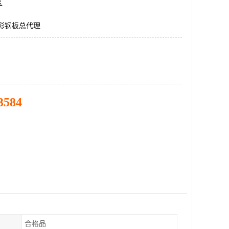
区
5彩钢板总代理
3584
合格品